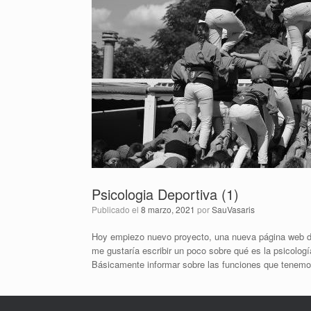
Psicologia Deportiva (1)
Publicado el
8 marzo, 2021
por
SauVasaris
Hoy empiezo nuevo proyecto, una nueva página web dón
me gustaría escribir un poco sobre qué es la psicologí
Básicamente informar sobre las funciones que tenemos e